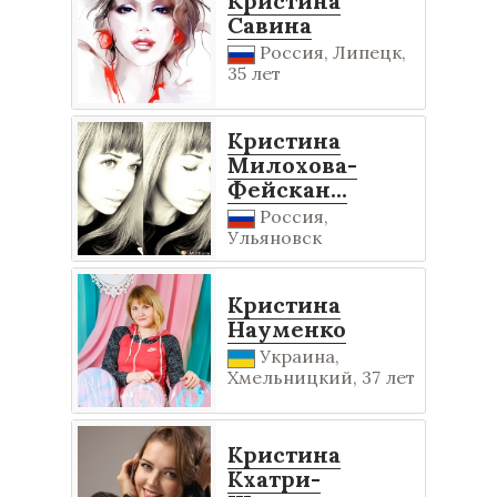
Кристина
Савина
Россия, Липецк,
35 лет
Кристина
Милохова-
Фейскан...
Россия,
Ульяновск
Кристина
Науменко
Украина,
Хмельницкий, 37 лет
Кристина
Кхатри-