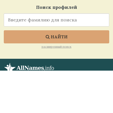
Поиск профилей
НАЙТИ
расширенный поиск
Allnames.info – структурированная база данных
имен и фамилий с возможностью поиска,
сформированная на основании открытых
публичных профилей из различных источников.
ОБРАТНАЯ СВЯЗЬ