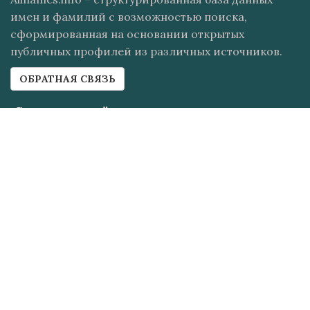
имен и фамилий с возможностью поиска,
сформированная на основании открытых
публичных профилей из различных источников.
ОБРАТНАЯ СВЯЗЬ
Структура сайта
Справочник имен
Справочник фамилий
Форма поиска
Топ мужских имен
Топ женских имен
Топ фамилий