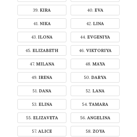
39.
KIRA
40.
EVA
41.
NIKA
42.
LINA
43.
ILONA
44.
EVGENIYA
45.
ELIZABETH
46.
VIKTORIYA
47.
MILANA
48.
MAYA
49.
IRENA
50.
DARYA
51.
DANA
52.
LANA
53.
ELINA
54.
TAMARA
55.
ELIZAVETA
56.
ANGELINA
57.
ALICE
58.
ZOYA