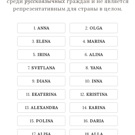
среди
русскоязычных
граждан и не является
репрезентативным для страны в целом.
1.
ANNA
2.
OLGA
3.
ELENA
4.
MARINA
5.
IRINA
6.
ALINA
7.
SVETLANA
8.
YANA
9.
DIANA
10.
INNA
11.
EKATERINA
12.
KRISTINA
13.
ALEXANDRA
14.
KARINA
15.
POLINA
16.
DARIA
17.
ALISA
18.
ALLA