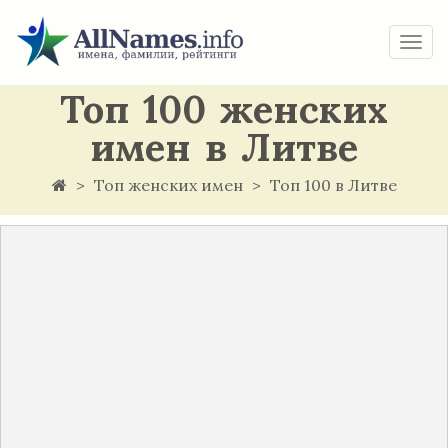
Togg
navi
Топ 100 женских
имен в Литве
Топ женских имен
Топ 100 в Литве