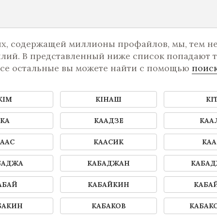
х, содержащей миллионы профайлов, мы, тем не 
ий. В представленный ниже список попадают т
все остальные вы можете найти с помощью
поис
КIМ
КIНАШ
КI
КА
КААДЗЕ
КАА
ААС
КААСИК
КА
БАДЖА
КАБАДЖАН
КАБА
АБАЙ
КАБАЙКИН
КАБА
БАКИН
КАБАКОВ
КАБАК