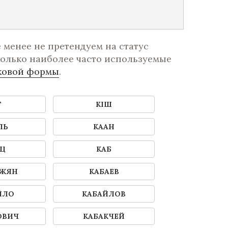
менее не претендуем на статус
олько наиболее часто используемые
ковой формы
.
Т
КIШ
ЛЬ
КААН
АЦ
КАБ
ДЖЯН
КАБАЕВ
ЙЛО
КАБАЙЛОВ
ОВИЧ
КАБАКЧЕЙ