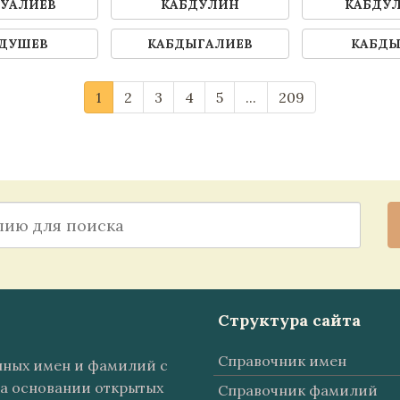
УАЛИЕВ
КАБДУЛИН
КАБДУ
ДУШЕВ
КАБДЫГАЛИЕВ
КАБД
1
2
3
4
5
...
209
Структура сайта
Справочник имен
анных имен и фамилий с
а основании открытых
Справочник фамилий