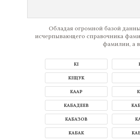
Обладая огромной базой данны
исчерпывающего справочника фамил
фамилии, а 
КI
КIЩУК
КААР
К
КАБАДЕЕВ
КА
КАБАЗОВ
К
КАБАК
КА