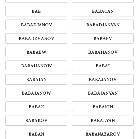
BAB
BABACAN
BABADJANOV
BABADJANYAN
BABADZHANOV
BABAEV
BABAEW
BABAHANOV
BABAHANOW
BABAI
BABAIAN
BABAJANOV
BABAJANOW
BABAJANYAN
BABAK
BABAKIN
BABAKOV
BABALYAN
BABAN
BABANAZAROV