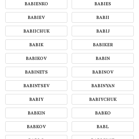
BABIENKO
BABIES
BABIEV
BABII
BABIICHUK
BABIJ
BABIK
BABIKER
BABIKOV
BABIN
BABINETS
BABINOV
BABINTSEV
BABINYAN
BABIY
BABIYCHUK
BABKIN
BABKO
BABKOV
BABL