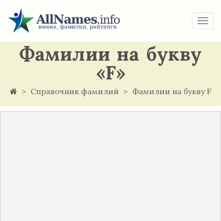
Togg
navi
Фамилии на букву
«F»
Справочник фамилий
Фамилии на букву F