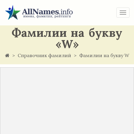
Togg
navi
Фамилии на букву
«W»
Справочник фамилий
Фамилии на букву W