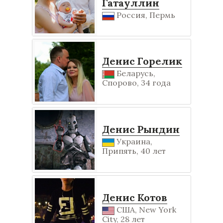
Гатауллин
Россия, Пермь
Денис Горелик
Беларусь,
Спорово, 34 года
Денис Рындин
Украина,
Припять, 40 лет
Денис Котов
США, New York
City, 28 лет