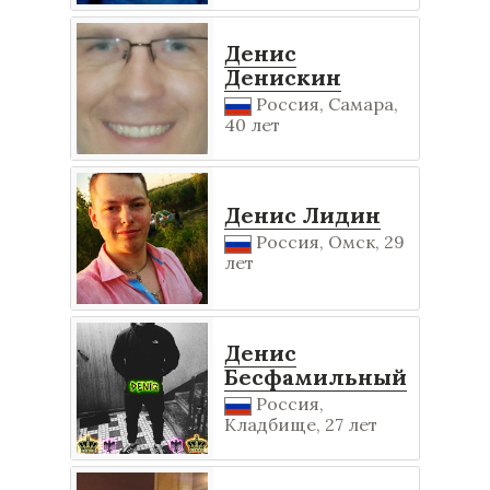
Денис
Денискин
Россия, Самара,
40 лет
Денис Лидин
Россия, Омск, 29
лет
Денис
Бесфамильный
Россия,
Кладбище, 27 лет