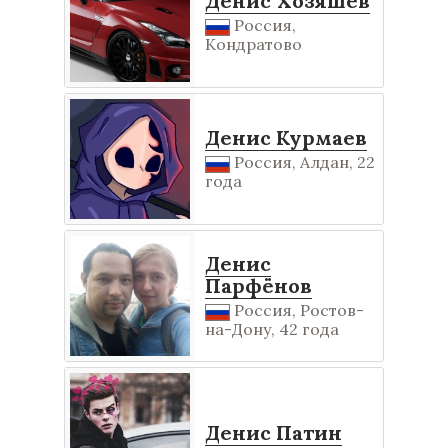
Денис Хозяшев
Россия,
Кондратово
Денис Курмаев
Россия, Алдан, 22
года
Денис
Парфёнов
Россия, Ростов-
на-Дону, 42 года
Денис Патин