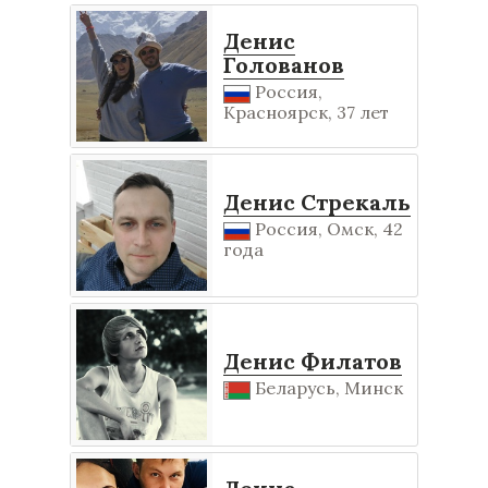
Денис
Голованов
Россия,
Красноярск, 37 лет
Денис Стрекаль
Россия, Омск, 42
года
Денис Филатов
Беларусь, Минск