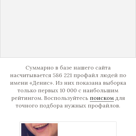
Суммарно в базе нашего сайта
насчитывается 586 221 профайл людей по
имени «Денис». Из них показана выборка
только первых 10 000 с наибольшим
рейтингом. Воспользуйтесь
поиском
для
точного подбора нужных профайлов.