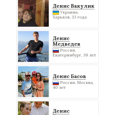
Денис Вакулик
Украина,
Харьков, 33 года
Денис
Медведев
Россия,
Екатеринбург, 39 лет
Денис Басов
Россия, Москва,
40 лет
Денис