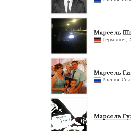
Марсель Шн
Германия, Dü
Марсель Г
Россия, Сал
Марсель Гу