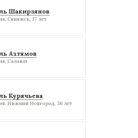
ль Шакирзянов
я, Свияжск, 37 лет
ль Ахтямов
я, Салават
ль Курячьева
я, Нижний Новгород, 36 лет