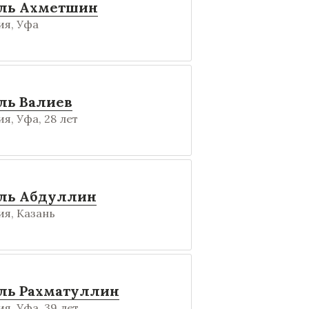
ль Ахметшин
ия, Уфа
ль Валиев
я, Уфа, 28 лет
ль Абдуллин
я, Казань
ль Рахматуллин
я, Уфа, 39 лет