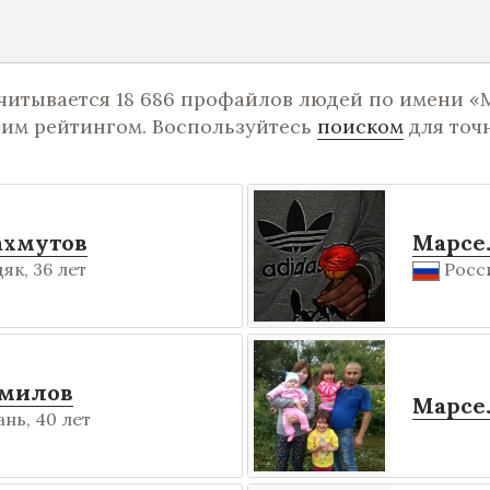
читывается 18 686 профайлов людей по имени «
шим рейтингом. Воспользуйтесь
поиском
для точ
ахмутов
Марсе
як, 36 лет
Росси
амилов
Марсе
нь, 40 лет