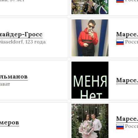
айдер-Гросс
Марсе
sseldorf, 123 года
Росси
ильманов
Марсе
ават
Марсе
меров
Росси