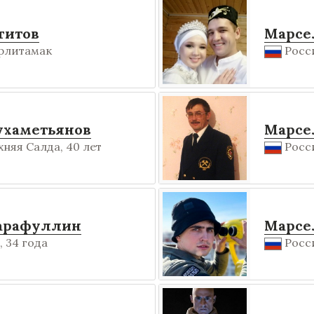
гитов
Марсе
рлитамак
Росси
ухаметьянов
Марсе
хняя Салда, 40 лет
Росси
арафуллин
Марсе
 34 года
Росси