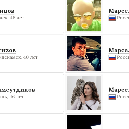
ицов
Марсе
ск, 46 лет
Росси
гизов
Марсе
некамск, 40 лет
Росси
амсутдинов
Марсе
нь, 46 лет
Росси