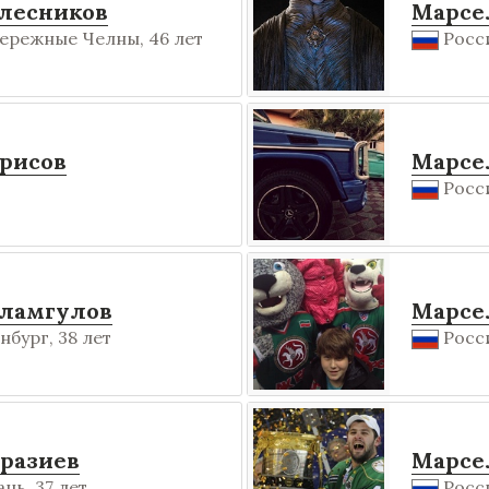
лесников
Марсе
ережные Челны, 46 лет
Росс
рисов
Марсе
Росси
сламгулов
Марсе
бург, 38 лет
Росси
разиев
Марсе
нь, 37 лет
Росси