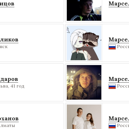
ицов
Марсе
аликов
Марсе
нск
Росси
даров
Марсе
ва, 41 год
Росси
оханов
Марсе
Алматы
Росси