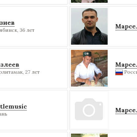
зиев
Марсе
ябинск, 36 лет
злеев
Марсе
рлитамак, 27 лет
Росси
tlemusic
Марсе
ань