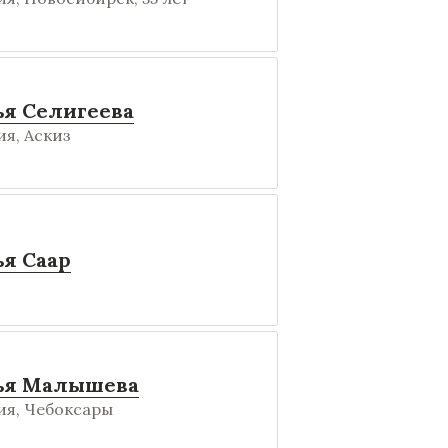
ья Селигеева
я, Аскиз
я Саар
ья Малышева
ия, Чебоксары