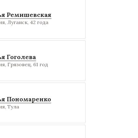
ья Ремишевская
я, Луганск, 42 года
я Гоголева
я, Грязовец, 61 год
ья Пономаренко
я, Тула