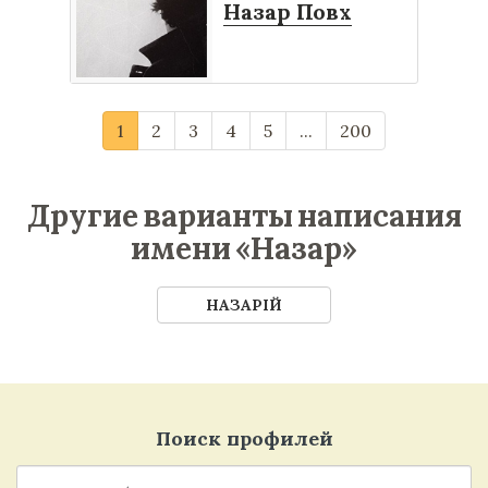
Назар Повх
1
2
3
4
5
...
200
Другие варианты написания
имени «Назар»
НАЗАРІЙ
Поиск профилей