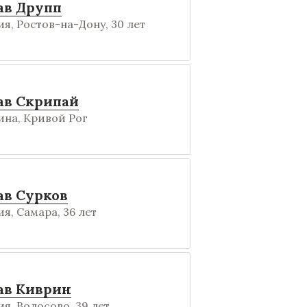
ав Друпп
я, Ростов-на-Дону, 30 лет
ав Скрипай
на, Кривой Рог
ав Сурков
я, Самара, 36 лет
ав Киврин
я, Волосово, 39 лет