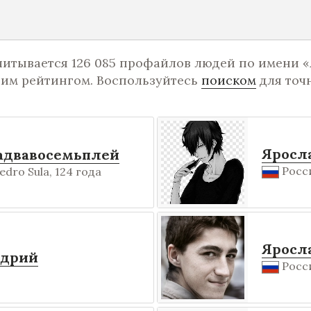
читывается 126 085 профайлов людей по имени «
шим рейтингом. Воспользуйтесь
поиском
для точ
Яросл
адвавосемьплей
Росси
edro Sula, 124 года
Яросл
удрий
Росси