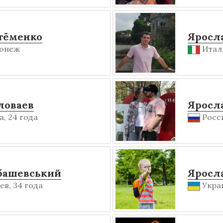
тёменко
Яросл
ронеж
Итали
ловаев
Яросл
, 24 года
Росси
башевський
Яросл
ев, 34 года
Украи