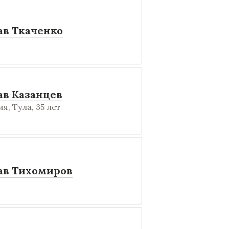
ав Ткаченко
ав Казанцев
я, Тула, 35 лет
ав Тихомиров