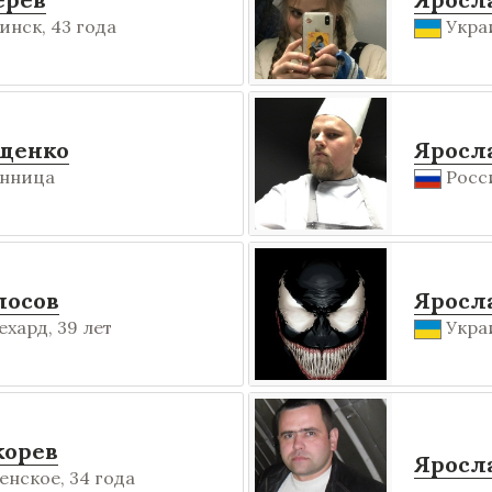
инск, 43 года
Украи
щенко
Яросл
инница
Росси
лосов
Яросл
хард, 39 лет
Украи
корев
Яросл
енское, 34 года