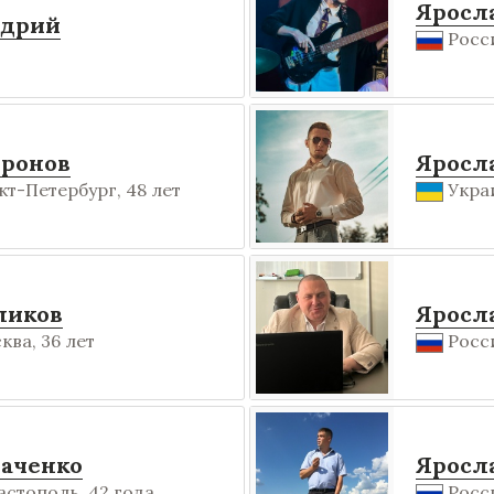
Яросл
удрий
Росси
иронов
Яросл
кт-Петербург, 48 лет
Украи
ликов
Яросл
ква, 36 лет
Росси
аченко
Яросл
астополь, 42 года
Росси