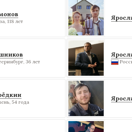
монов
Яросл
а, 118 лет
ушников
Яросл
еринбург, 36 лет
Росси
рёдкин
Яросл
ень, 54 года