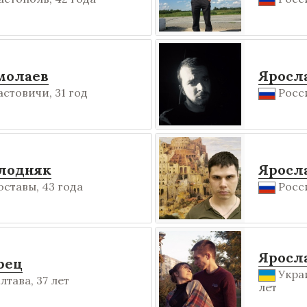
молаев
Яросл
астовичи, 31 год
Росси
лодняк
Яросл
оставы, 43 года
Росси
Яросл
рец
Украи
тава, 37 лет
лет