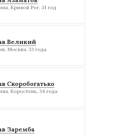
на, Кривой Рог, 31 год
ав Великий
я, Москва, 33 года
ав Скоробогатько
на, Коростень, 34 года
ав Заремба