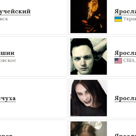
учейский
Яросл
нск
Украи
ишин
Яросл
овское
США, 
ечуха
Яросл
ерев
Яросл