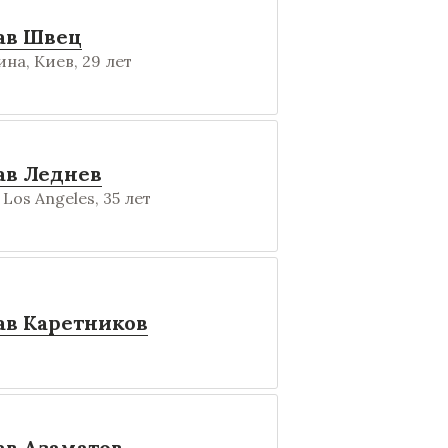
ав Швец
на, Киев, 29 лет
ав Леднев
Los Angeles, 35 лет
ав Каретников
ав Азаматов