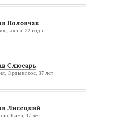
ав Половчак
я, Lucca, 32 года
ав Слюсарь
я, Ордынское, 37 лет
ав Лисецкий
на, Киев, 37 лет