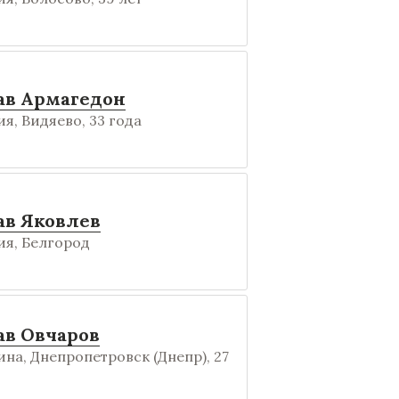
ав Армагедон
я, Видяево, 33 года
ав Яковлев
я, Белгород
ав Овчаров
на, Днепропетровск (Днепр), 27