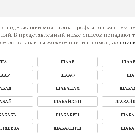
х, содержащей миллионы профайлов, мы, тем не 
ий. В представленный ниже список попадают т
все остальные вы можете найти с помощью
поис
ША
ШААБ
ШАА
ААР
ШААФ
ША
АБАД
ШАБАДАХ
ШАБА
АБАЙ
ШАБАЙКИН
ШАБАЙ
АКАЕВ
ШАБАКИН
ШАБА
ЛДЕЕВА
ШАБАЛДИН
ШАБА