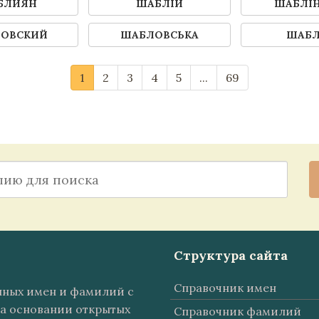
БЛИЯН
ШАБЛІЙ
ШАБЛІ
ОВСКИЙ
ШАБЛОВСЬКА
ШАБ
1
2
3
4
5
...
69
Структура сайта
Справочник имен
анных имен и фамилий с
а основании открытых
Справочник фамилий