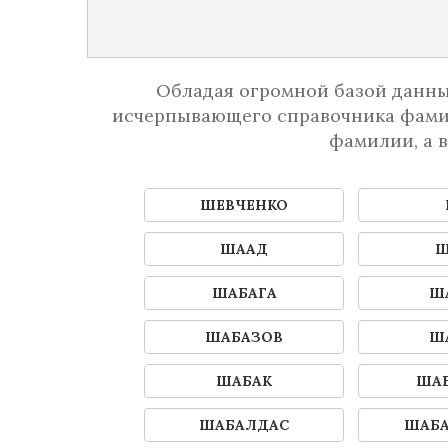
Обладая огромной базой данны
исчерпывающего справочника фамил
фамилии, а 
ШEВЧEНКО
ШААД
Ш
ШАБАГА
Ш
ШАБАЗОВ
Ш
ШАБАК
ШАБ
ШАБАЛДАС
ШАБА